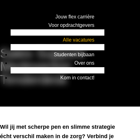
Jouw flex carrière
Voor opdrachtgevers
Alle vacatures
Sales Support/
Studenten bijbaan
Medewerker
Over ons
Tenderdesk
Kom in contact!
Wil jij met scherpe pen en slimme strategie
écht verschil maken in de zorg? Verbind je