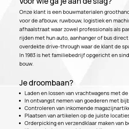
Voor wie ga je aan de slag?
Onze klant is een bouwmaterialen groothand
voor de afbouw, ruwbouw, logistiek en mach
afhaalstraat waar zowel professionals als pa
rijden met hun auto, aanhanger of bus direct 
overdekte drive-through waar de klant de sp
In 1983 is het familiebedrijf opgericht en si
bouw.
Je droombaan?
Laden en lossen van vrachtwagens met de 
In ontvangst nemen van goederen met bij
Controleren van inkomende magazijnartikel
Plaatsen van artikelen op de juiste locatie
Orderpicking en verzendklaar maken van b