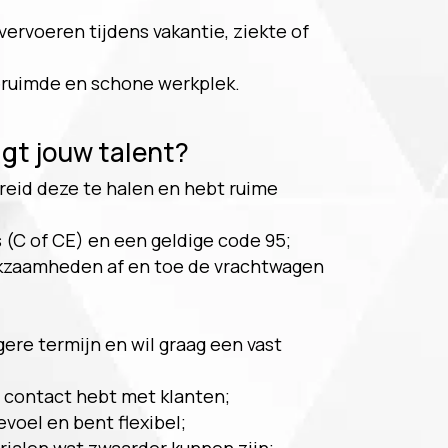
rvoeren tijdens vakantie, ziekte of
eruimde en schone werkplek.
igt jouw talent?
ereid deze te halen en hebt ruime
s (C of CE) en een geldige code 95;
rkzaamheden af en toe de vrachtwagen
ere termijn en wil graag een vast
l contact hebt met klanten;
voel en bent flexibel;