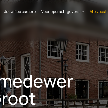
Jouw flex carrière
Voor opdrachtgevers
Alle vacat
nmedewer
Groot