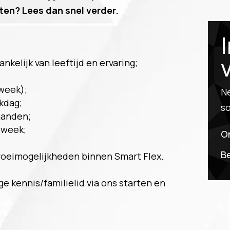
ten? Lees dan snel verder.
nkelijk van leeftijd en ervaring;
 week);
N
kdag;
so
aanden;
 week;
On
B
roeimogelijkheden binnen Smart Flex.
age kennis/familielid via ons starten en