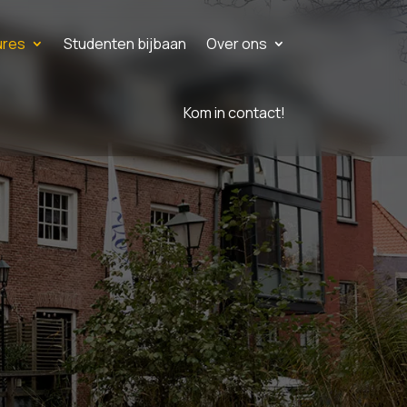
ures
Studenten bijbaan
Over ons
Kom in contact!